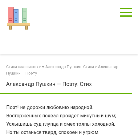
Перейти
к
контенту
Стихи классиков
>
♥ Александр Пушкин: Стихи
>
Александр
Пушкин — Поэту
Александр Пушкин — Поэту: Стих
Поэт! не дорожи любовию народной.
Восторженных похвал пройдет минутный шум;
Услышишь суд глупца и смех толпы холодной,
Но ты останься тверд, спокоен и угрюм.