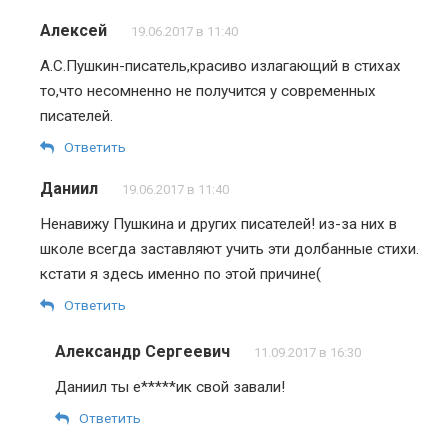
Алексей
19.06.2017 в 11:40
А.С.Пушкин-писатель,красиво излагающий в стихах
то,что несомненно не получится у современных
писателей.
Ответить
Даниил
19.06.2017 в 11:40
Ненавижу Пушкина и других писателей! из-за них в
школе всегда заставляют учить эти долбанные стихи.
кстати я здесь именно по этой причине(
Ответить
Александр Сергеевич
11.09.2017 в 16:30
Даниил ты е*****ик свой завали!
Ответить