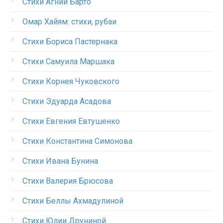
Стихи Агнии Барто
Омар Хайям: стихи, рубаи
Стихи Бориса Пастернака
Стихи Самуила Маршака
Стихи Корнея Чуковского
Стихи Эдуарда Асадова
Стихи Евгения Евтушенко
Стихи Константина Симонова
Стихи Ивана Бунина
Стихи Валерия Брюсова
Стихи Беллы Ахмадулиной
Стихи Юлии Друниной