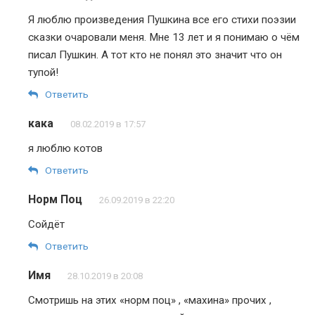
Я люблю произведения Пушкина все его стихи поэзии
сказки очаровали меня. Мне 13 лет и я понимаю о чём
писал Пушкин. А тот кто не понял это значит что он
тупой!
Ответить
кака
08.02.2019 в 17:57
я люблю котов
Ответить
Норм Поц
26.09.2019 в 22:20
Сойдёт
Ответить
Имя
28.10.2019 в 20:08
Смотришь на этих «норм поц» , «махина» прочих ,