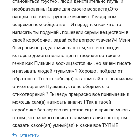
становиться грустно , люди действительно глупы и
необразованны (даже для своего возраста).Это
наводит на очень грустные мысли о бездарном
современном обществе … И перед тем как что-то
написать ты подумай , пошевели серым веществом в
своей коробочке , задай себе вопрос «зачем?»! Меня
безгранично радует мысль о том, что есть люди
которые действительно ценят творчество такого
гения как Пушкин и восхищаются им , но зачем писать
и называть людей «тупыми» ? Хорошо , пойдём от
обратного . Ты что забыл(а) на этом сайте с анализами
стихотворений Пушкина , это не сборник его
стихотворений ? Ты ведь прекрасно всё понимаешь и
можешь сам(а) написать анализ ! Так в твоей
коробочке без серого вещества ещё и пришла мысль
о том , что можно написать комментарий в котором
сказать какой(ая) умный(ая) и какие все ТУПЫЕ!
Ответить