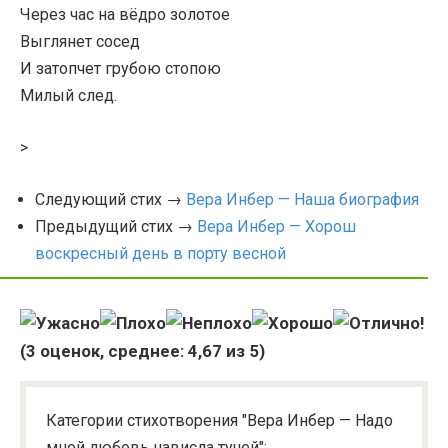
Через час на вёдро золотое
Выглянет сосед
И затопчет грубою стопою
Милый след.
>
Следующий стих →
Вера Инбер — Наша биография
Предыдущий стих →
Вера Инбер — Хорош
воскресный день в порту весной
(
3
оценок, среднее:
4,67
из 5)
Категории стихотворения "Вера Инбер — Надо
мной любовь нависла тучей":