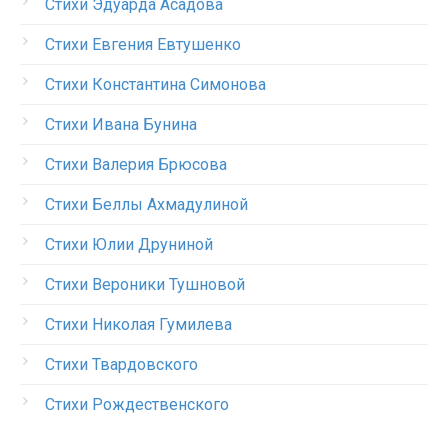
Стихи Эдуарда Асадова
Стихи Евгения Евтушенко
Стихи Константина Симонова
Стихи Ивана Бунина
Стихи Валерия Брюсова
Стихи Беллы Ахмадулиной
Стихи Юлии Друниной
Стихи Вероники Тушновой
Стихи Николая Гумилева
Стихи Твардовского
Стихи Рождественского