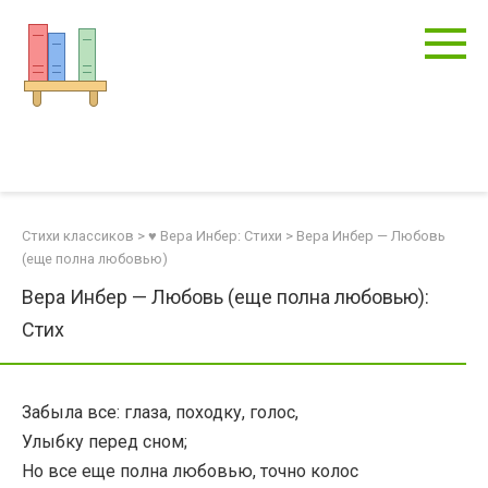
Перейти
к
контенту
Стихи классиков
>
♥ Вера Инбер: Стихи
>
Вера Инбер — Любовь
(еще полна любовью)
Вера Инбер — Любовь (еще полна любовью):
Стих
Забыла все: глаза, походку, голос,
Улыбку перед сном;
Но все еще полна любовью, точно колос