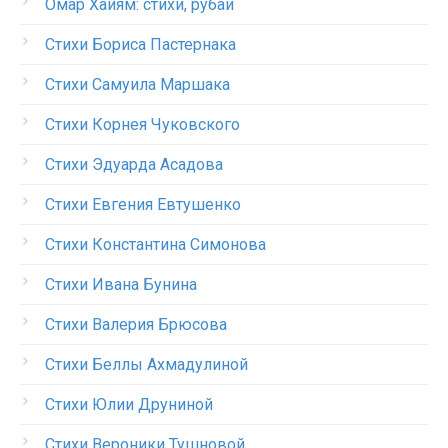
Омар Хайям: стихи, рубаи
Стихи Бориса Пастернака
Стихи Самуила Маршака
Стихи Корнея Чуковского
Стихи Эдуарда Асадова
Стихи Евгения Евтушенко
Стихи Константина Симонова
Стихи Ивана Бунина
Стихи Валерия Брюсова
Стихи Беллы Ахмадулиной
Стихи Юлии Друниной
Стихи Вероники Тушновой