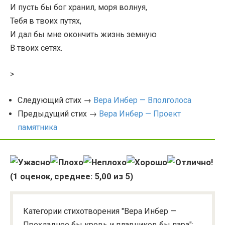
И пусть бы бог хранил, моря волнуя,
Тебя в твоих путях,
И дал бы мне окончить жизнь земную
В твоих сетях.
>
Следующий стих →
Вера Инбер — Вполголоса
Предыдущий стих →
Вера Инбер — Проект
памятника
(
1
оценок, среднее:
5,00
из 5)
Категории стихотворения "Вера Инбер —
Прохладнее бы кровь и плавников бы пара":