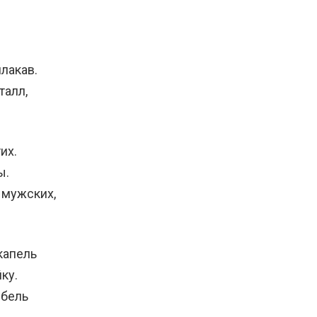
плакав.
талл,
их.
ы.
 мужских,
капель
ку.
ыбель