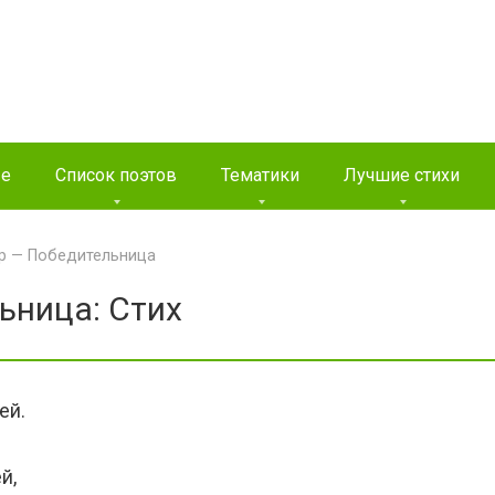
ые
Список поэтов
Тематики
Лучшие стихи
р — Победительница
ьница: Стих
ей.
—
й,