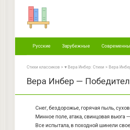
Перейти
к
контенту
Русские
Зарубежные
Современн
Стихи классиков
>
♥ Вера Инбер: Стихи
>
Вера Инбе
Вера Инбер — Победител
Снег, бездорожье, горячая пыль, сухов
Минное поле, атака, свинцовая вьюга 
Все испытала, в походной шинели свое