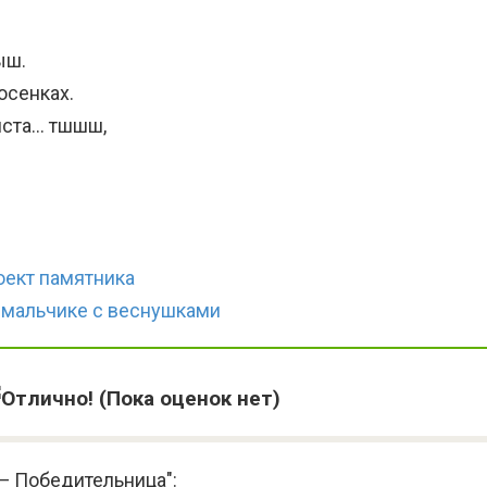
ыш.
осенках.
йста… тшшш,
оект памятника
 мальчике с веснушками
(Пока оценок нет)
— Победительница":