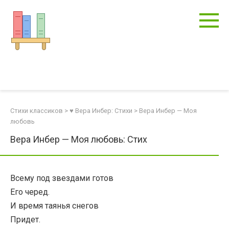
Перейти
к
контенту
Стихи классиков
>
♥ Вера Инбер: Стихи
>
Вера Инбер — Моя
любовь
Вера Инбер — Моя любовь: Стих
Всему под звездами готов
Его черед.
И время таянья снегов
Придет.