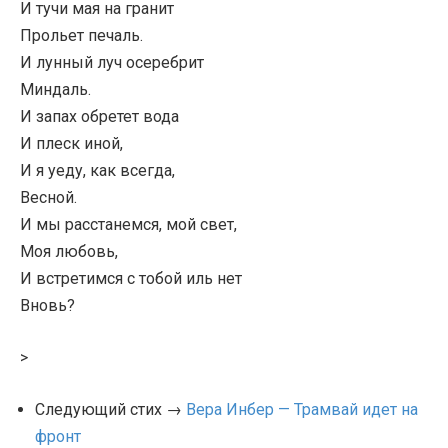
И тучи мая на гранит
Прольет печаль.
И лунный луч осеребрит
Миндаль.
И запах обретет вода
И плеск иной,
И я уеду, как всегда,
Весной.
И мы расстанемся, мой свет,
Моя любовь,
И встретимся с тобой иль нет
Вновь?
>
Следующий стих →
Вера Инбер — Трамвай идет на
фронт