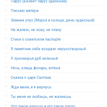
Парус (Белеет парус одинокий)
Письмо матери
Зимнее утро (Мороз и солнце; день чудесный)
Не жалею, не зову, не плачу
Стихи о советском паспорте
Я памятник себе воздвиг нерукотворный
У лукоморья дуб зеленый
Ночь, улица, фонарь, аптека
Сказка о царе Салтане
Жди меня, и я вернусь
Ты меня не любишь, не жалеешь
Что такое хорошо и что такое плохо