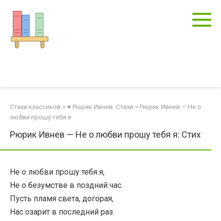
Перейти
к
контенту
Стихи классиков
>
♥ Рюрик Ивнев: Стихи
>
Рюрик Ивнев — Не о
любви прошу тебя я
Рюрик Ивнев — Не о любви прошу тебя я: Стих
Не о любви прошу тебя я,
Не о безумстве в поздний час.
Пусть пламя света, догорая,
Нас озарит в последний раз.