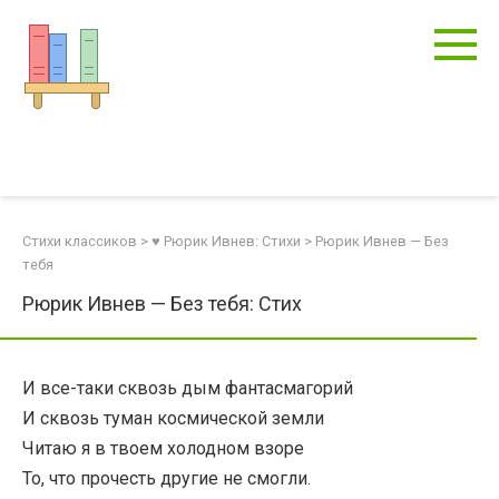
Перейти
к
контенту
Стихи классиков
>
♥ Рюрик Ивнев: Стихи
>
Рюрик Ивнев — Без
тебя
Рюрик Ивнев — Без тебя: Стих
И все-таки сквозь дым фантасмагорий
И сквозь туман космической земли
Читаю я в твоем холодном взоре
То, что прочесть другие не смогли.