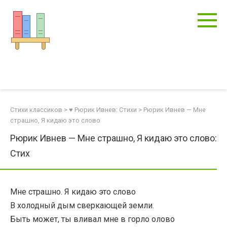
Перейти
к
контенту
Стихи классиков
>
♥ Рюрик Ивнев: Стихи
>
Рюрик Ивнев — Мне
страшно, Я кидаю это слово
Рюрик Ивнев — Мне страшно, Я кидаю это слово:
Стих
Мне страшно. Я кидаю это слово
В холодный дым сверкающей земли.
Быть может, ты вливал мне в горло олово