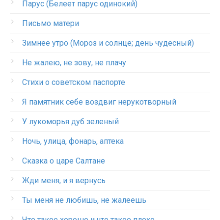
Парус (Белеет парус одинокий)
Письмо матери
Зимнее утро (Мороз и солнце; день чудесный)
Не жалею, не зову, не плачу
Стихи о советском паспорте
Я памятник себе воздвиг нерукотворный
У лукоморья дуб зеленый
Ночь, улица, фонарь, аптека
Сказка о царе Салтане
Жди меня, и я вернусь
Ты меня не любишь, не жалеешь
Что такое хорошо и что такое плохо