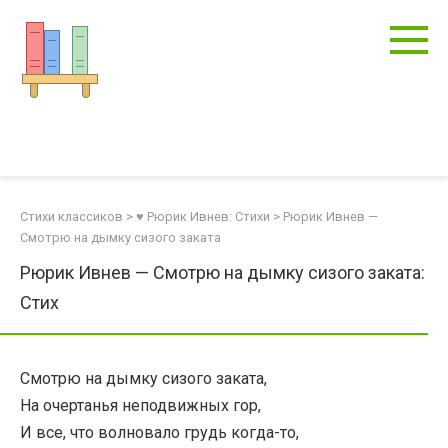
Перейти
к
контенту
Стихи классиков
>
♥ Рюрик Ивнев: Стихи
>
Рюрик Ивнев —
Смотрю на дымку сизого заката
Рюрик Ивнев — Смотрю на дымку сизого заката:
Стих
Смотрю на дымку сизого заката,
На очертанья неподвижных гор,
И все, что волновало грудь когда-то,