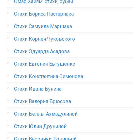
Омар Хайям: стихи, рубаи
Стихи Бориса Пастернака
Стихи Самуила Маршака
Стихи Корнея Чуковского
Стихи Эдуарда Асадова
Стихи Евгения Евтушенко
Стихи Константина Симонова
Стихи Ивана Бунина
Стихи Валерия Брюсова
Стихи Беллы Ахмадулиной
Стихи Юлии Друниной
Стихи Вероники Тушновой