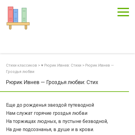
Перейти
к
контенту
Стихи классиков
>
♥ Рюрик Ивнев: Стихи
>
Рюрик Ивнев —
Гроздья любви
Рюрик Ивнев — Гроздья любви: Стих
Еще до рожденья звездой путеводной
Нам служат горячие гроздья любви
На торжищах людных, в пустыне безводной,
На дне подсознанья, в душе и в крови.