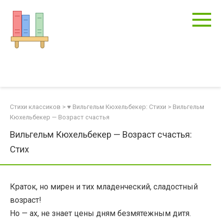
Перейти
к
контенту
Стихи классиков
>
♥ Вильгельм Кюхельбекер: Стихи
>
Вильгельм
Кюхельбекер — Возраст счастья
Вильгельм Кюхельбекер — Возраст счастья:
Стих
Краток, но мирен и тих младенческий, сладостный
возраст!
Но — ах, не знает цены дням безмятежным дитя.