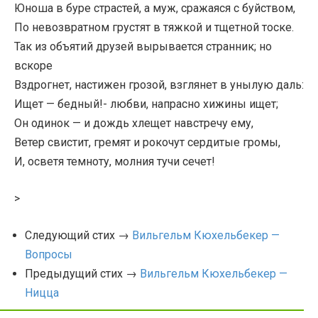
Юноша в буре страстей, а муж, сражаяся с буйством,
По невозвратном грустят в тяжкой и тщетной тоске.
Так из объятий друзей вырывается странник; но
вскоре
Вздрогнет, настижен грозой, взглянет в унылую даль:
Ищет — бедный!- любви, напрасно хижины ищет;
Он одинок — и дождь хлещет навстречу ему,
Ветер свистит, гремят и рокочут сердитые громы,
И, осветя темноту, молния тучи сечет!
>
Следующий стих →
Вильгельм Кюхельбекер —
Вопросы
Предыдущий стих →
Вильгельм Кюхельбекер —
Ницца