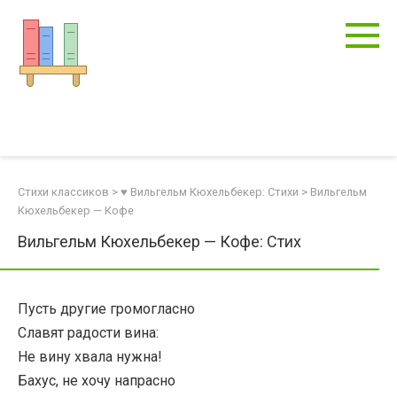
Перейти
к
контенту
Стихи классиков
>
♥ Вильгельм Кюхельбекер: Стихи
>
Вильгельм
Кюхельбекер — Кофе
Вильгельм Кюхельбекер — Кофе: Стих
Пусть другие громогласно
Славят радости вина:
Не вину хвала нужна!
Бахус, не хочу напрасно