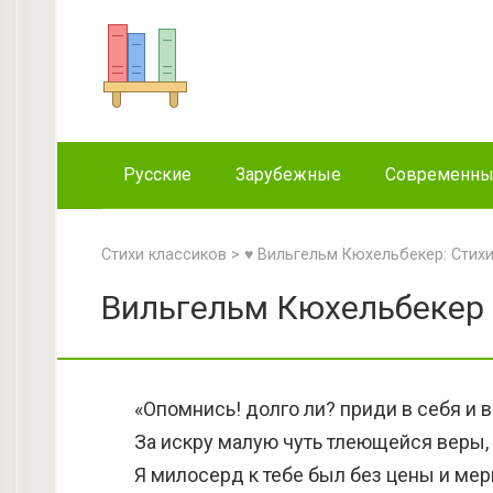
Перейти
к
контенту
Русские
Зарубежные
Современн
Стихи классиков
>
♥ Вильгельм Кюхельбекер: Стих
Вильгельм Кюхельбекер 
«Опомнись! долго ли? приди в себя и 
За искру малую чуть тлеющейся веры,
Я милосерд к тебе был без цены и мер