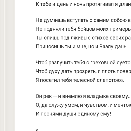
К тебе и день и ночь протягивал я дла
Не думаешь вступать с самим собою в
Не подняли тебя бойцов моих примеры
Ты спишь под лживые стихов своих р
Приносишь ты и мне, но и Ваалу дань.
Чтоб разлучить тебя с греховной суето
Чтоб духу дать прозреть, я плоть повер
Я посетил тебя телесной слепотою».
Он рек — и внемлю я владыке своему
О, да служу умом, и чувством, и мечто
И песнями души единому ему!
>