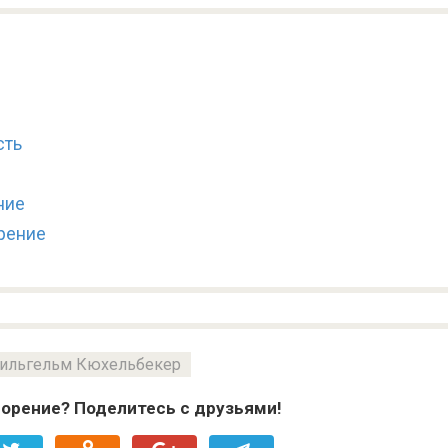
сть
ние
рение
ильгельм Кюхельбекер
орение? Поделитесь с друзьями!