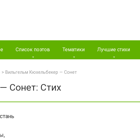
ые
Список поэтов
Тематики
Лучшие стихи
и
>
Вильгельм Кюхельбекер — Сонет
— Сонет: Стих
встань
ы,