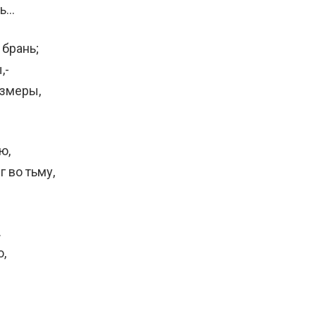
нь…
 брань;
,-
азмеры,
ю,
г во тьму,
…
ю,