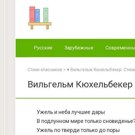
Перейти
к
контенту
Русские
Зарубежные
Современн
Стихи классиков
>
♥ Вильгельм Кюхельбекер: Стих
Вильгельм Кюхельбекер 
Ужель и неба лучшие дары
В подлунном мире только сновиденье
Ужель по тверди только до поры