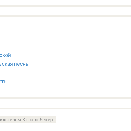
ской
еская песнь
сть
ильгельм Кюхельбекер