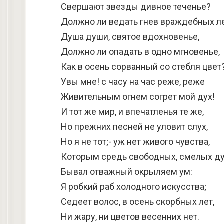
Свершают звезды дивное теченье?
Должно ли ведать гнев враждебных ле
Душа души, святое вдохновенье,
Должно ли опадать в одно мгновенье,
Как в осень сорванный со стебля цвет
Увы мне! с часу на час реже, реже
Живительным огнем согрет мой дух!
И тот же мир, и впечатленья те же,
Но прежних песней не уловит слух,
Но я не тот;- уж нет живого чувства,
Которым средь свободных, смелых д
Бывал отважный окрыляем ум:
Я робкий раб холодного искусства;
Седеет волос, в осень скорбных лет,
Ни жару, ни цветов весенних нет.