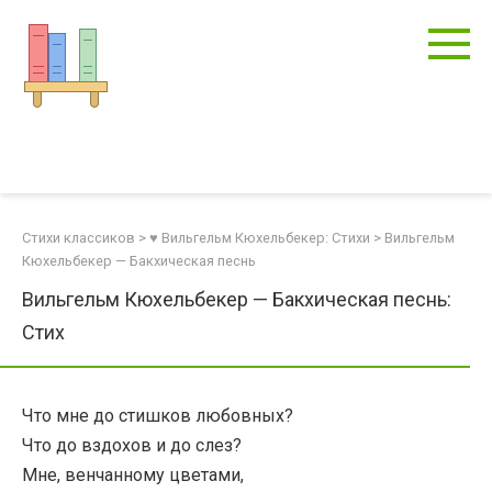
Перейти
к
контенту
Стихи классиков
>
♥ Вильгельм Кюхельбекер: Стихи
>
Вильгельм
Кюхельбекер — Бакхическая песнь
Вильгельм Кюхельбекер — Бакхическая песнь:
Стих
Что мне до стишков любовных?
Что до вздохов и до слез?
Мне, венчанному цветами,