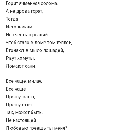
Горит ячменная солома,
А не дрова горят,
Тогда
Истопникам
Не счесть терзаний.
Чтоб стало в доме том теплей,
Вгоняют в мыло лошадей,
Рвут хомуты,
Ломают сани.
Все чаще, милая,
Все чаще
Прошу тепла,
Прошу огня…
Так, может быть,
Не настоящей
Любовью греешь ты меня?