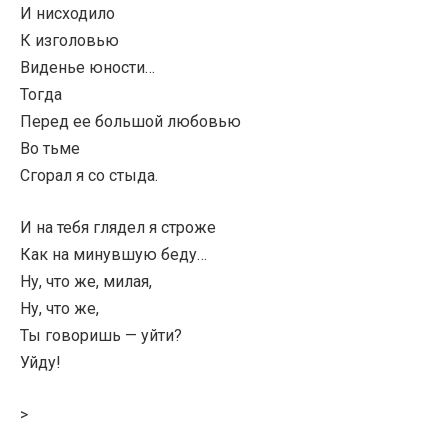
И нисходило
К изголовью
Виденье юности…
Тогда
Перед ее большой любовью
Во тьме
Сгорал я со стыда.
И на тебя глядел я строже
Как на минувшую беду…
Ну, что же, милая,
Ну, что же,
Ты говоришь — уйти?
Уйду!
>