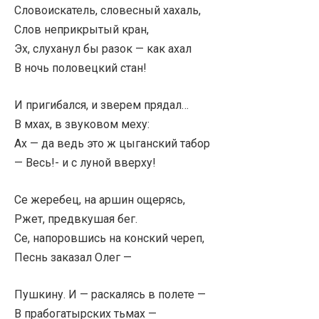
Словоискатель, словесный хахаль,
Слов неприкрытый кран,
Эх, слуханул бы разок — как ахал
В ночь половецкий стан!
И пригибался, и зверем прядал…
В мхах, в звуковом меху:
Ах — да ведь это ж цыганский табор
— Весь!- и с луной вверху!
Се жеребец, на аршин ощерясь,
Ржет, предвкушая бег.
Се, напоровшись на конский череп,
Песнь заказал Олег —
Пушкину. И — раскалясь в полете —
В прабогатырских тьмах —