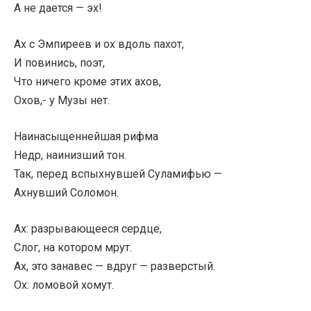
А не дается — эх!
Ах с Эмпиреев и ох вдоль пахот,
И повинись, поэт,
Что ничего кроме этих ахов,
Охов,- у Музы нет.
Наинасыщеннейшая рифма
Недр, наинизший тон.
Так, перед вспыхнувшей Суламифью —
Ахнувший Соломон.
Ах: разрывающееся сердце,
Слог, на котором мрут.
Ах, это занавес — вдруг — разверстый.
Ох: ломовой хомут.