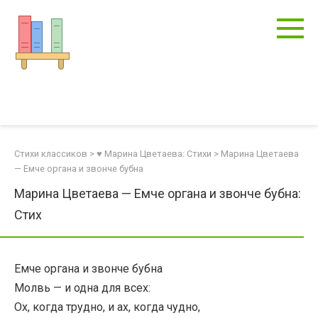
Перейти
к
контенту
Стихи классиков
>
♥ Марина Цветаева: Стихи
>
Марина Цветаева
— Емче органа и звонче бубна
Марина Цветаева — Емче органа и звонче бубна:
Стих
Емче органа и звонче бубна
Молвь — и одна для всех:
Ох, когда трудно, и ах, когда чудно,