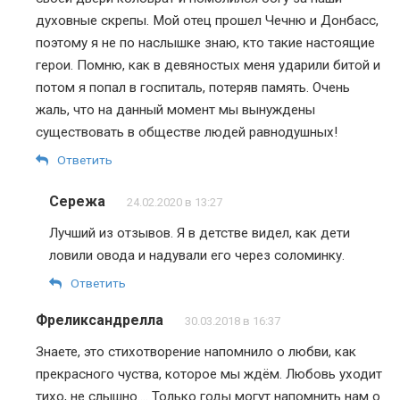
духовные скрепы. Мой отец прошел Чечню и Донбасс,
поэтому я не по наслышке знаю, кто такие настоящие
герои. Помню, как в девяностых меня ударили битой и
потом я попал в госпиталь, потеряв память. Очень
жаль, что на данный момент мы вынуждены
существовать в обществе людей равнодушных!
Ответить
Сережа
24.02.2020 в 13:27
Лучший из отзывов. Я в детстве видел, как дети
ловили овода и надували его через соломинку.
Ответить
Фреликсандрелла
30.03.2018 в 16:37
Знаете, это стихотворение напомнило о любви, как
прекрасного чуства, которое мы ждём. Любовь уходит
тихо, не слышно…. Только годы могут напомнить нам о