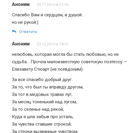
Аноним
03.11.2019 в 21:36
Спасибо Вам и сердцем, и душой…
но не рукой:)
Ответить
Аноним
23.12.2019 в 18:41
нелюбовь, которая могла бы стать любовью, но не
судьба… Прочла малоизвестную советскую поэтессу —
Елизавету Стюарт (не псевдоним):
За все спасибо добрый друг:
За то, что был ты вправду другом,
За тот в медовых травах луг,
За месяц тоненький над лугом,
За то селенье над рекой,
Куда я шла забыв про усталь,
За чувства ставшие строкой,
За строки вызванные чувством.