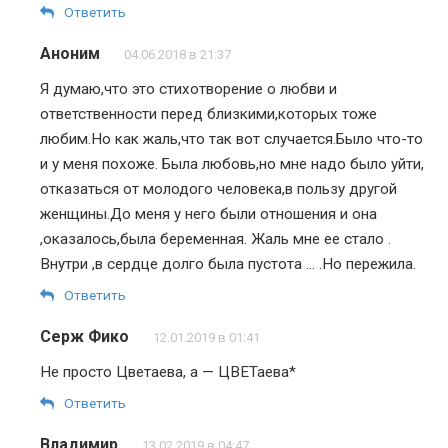
Ответить
Аноним
04.06.2018 в 21:37
Я думаю,что это стихотворение о любви и
ответственности перед близкими,которых тоже
любим.Но как жаль,что так вот случается.Было что-то
и у меня похоже. Была любовь,но мне надо было уйти,
отказаться от молодого человека,в пользу другой
женщины.До меня у него были отношения и она
,оказалось,была беременная. Жаль мне ее стало .
Внутри ,в сердце долго была пустота … .Но пережила.
Ответить
Серж Фико
12.01.2019 в 01:41
Не просто Цветаева, а — ЦВЕТаева*
Ответить
Владимир
13.02.2019 в 04:47