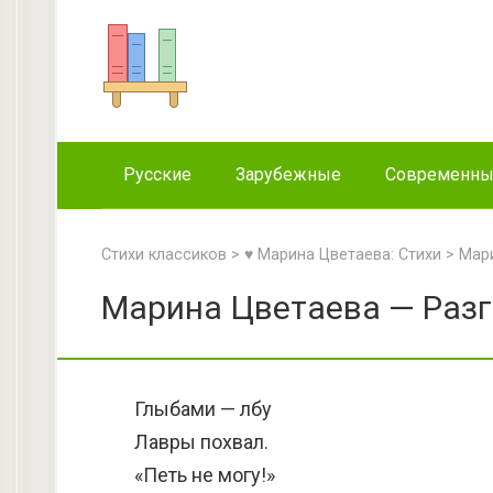
Перейти
к
контенту
Русские
Зарубежные
Современн
Стихи классиков
>
♥ Марина Цветаева: Стихи
>
Мари
Марина Цветаева — Разг
Глыбами — лбу
Лавры похвал.
«Петь не могу!»