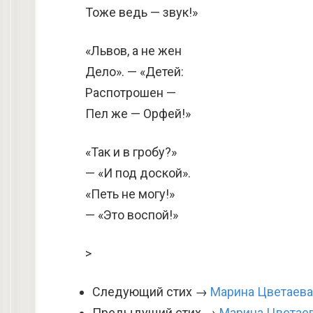
Тоже ведь — звук!»
«Львов, а не жен
Дело». — «Детей:
Распотрошен —
Пел же — Орфей!»
«Так и в гробу?»
— «И под доской».
«Петь не могу!»
— «Это воспой!»
>
Следующий стих →
Марина Цветаева
Предыдущий стих →
Марина Цветаев