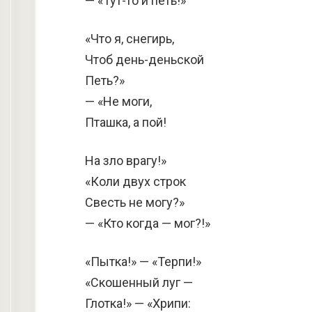
— «Тут-то и петь!»
«Что я, снегирь,
Чтоб день-деньской
Петь?»
— «Не моги,
Пташка, а пой!
На зло врагу!»
«Коли двух строк
Свесть не могу?»
— «Кто когда — мог?!»
«Пытка!» — «Терпи!»
«Скошенный луг —
Глотка!» — «Хрипи: