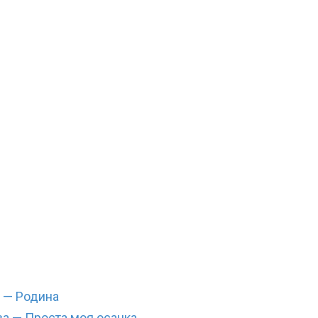
 — Родина
а — Проста моя осанка