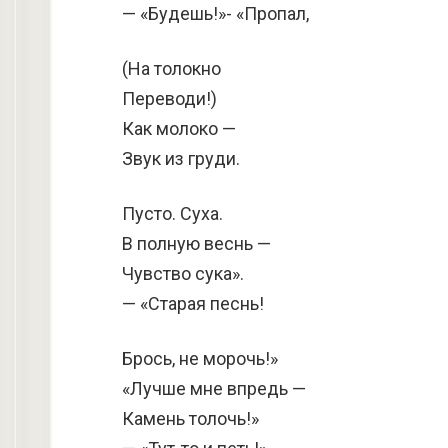
— «Будешь!»- «Пропал,
(На толокно
Переводи!)
Как молоко —
Звук из груди.
Пусто. Суха.
В полную веснь —
Чувство сука».
— «Старая песнь!
Брось, не морочь!»
«Лучше мне впредь —
Камень толочь!»