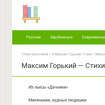
Перейти
к
контенту
Русские
Зарубежные
Современн
Стихи классиков
>
♥ Максим Горький: Стихи
>
Макси
Максим Горький — Стихи
Из пьесы «Дачники»
Маленькие, нудные людишки