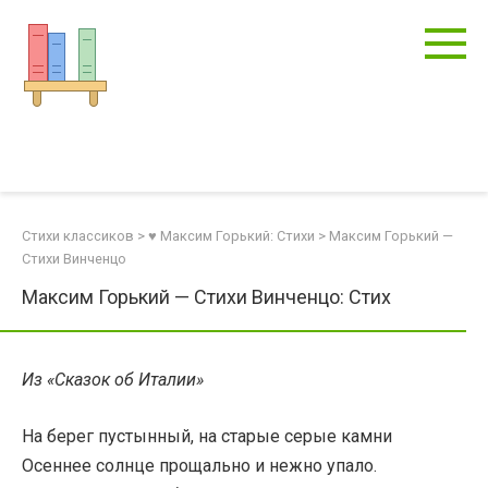
Перейти
к
контенту
Стихи классиков
>
♥ Максим Горький: Стихи
>
Максим Горький —
Стихи Винченцо
Максим Горький — Стихи Винченцо: Стих
Из «Сказок об Италии»
На берег пустынный, на старые серые камни
Осеннее солнце прощально и нежно упало.