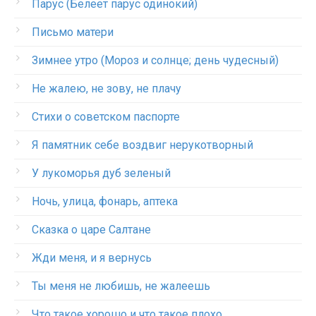
Парус (Белеет парус одинокий)
Письмо матери
Зимнее утро (Мороз и солнце; день чудесный)
Не жалею, не зову, не плачу
Стихи о советском паспорте
Я памятник себе воздвиг нерукотворный
У лукоморья дуб зеленый
Ночь, улица, фонарь, аптека
Сказка о царе Салтане
Жди меня, и я вернусь
Ты меня не любишь, не жалеешь
Что такое хорошо и что такое плохо