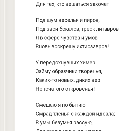
Для тех, кто вешаться захочет!
Под шум веселья и пиров,
Под звон бокалов, треск литавров
Я в сфере чувства и умов
Вновь воскрешу ихтиозавров!
У передохнувших химер
Займу образчики творенья,
Каких-то новых, диких вер
Непочатого откровенья!
Смешаю я по бытию
Смрад тленья с жаждой идеала;
В умы безумья рассую,