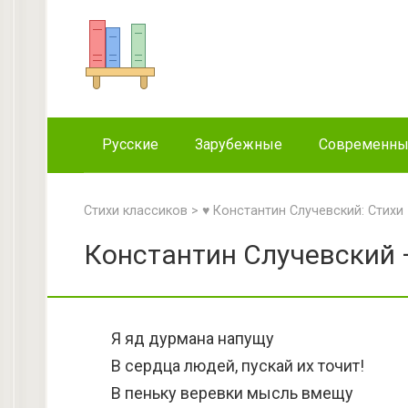
Перейти
к
контенту
Русские
Зарубежные
Современн
Стихи классиков
>
♥ Константин Случевский: Стихи
Константин Случевский 
Я яд дурмана напущу
В сердца людей, пускай их точит!
В пеньку веревки мысль вмещу