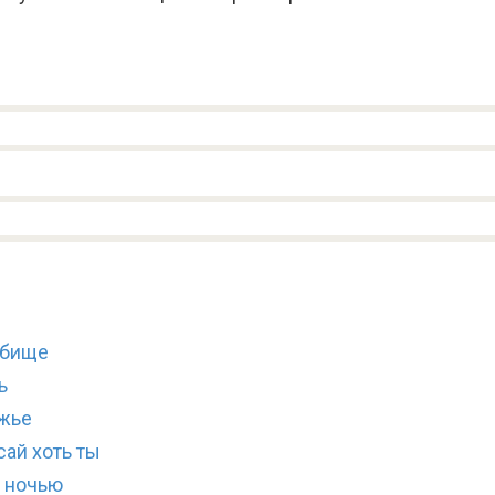
дбище
ь
ежье
сай хоть ты
е ночью