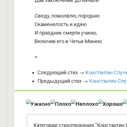
Дав заключенье до начала!
Сведу, помолвлю, породню
Окаменелость и идею
И праздник смерти учиню,
Включив его в Четьи-Минею.
>
Следующий стих →
Константин Случ
Предыдущий стих →
Константин Слу
Категории стихотворения "Константин