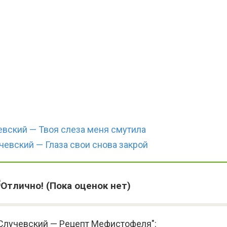
евский — Твоя слеза меня смутила
чевский — Глаза свои снова закрой
(Пока оценок нет)
 Случевский — Рецепт Мефистофеля":