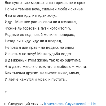
Все пусто, все мертво, и ты горишь не в срок!
Но чем темнее ночь, сильней любви сиянье;
Я на огонь иду, и я идти хочу…
Иду… Мне все равно: свои ли я желанья,
Чужие ль горести в пути ногой топчу,
Родные ль под ногой могилы попираю,
Назад ли я иду, иду ли я вперед,
Неправ я или прав,- не ведаю, не знаю
И знать я не хочу! Меня судьба ведет…
В движеньи этом жизнь так ясно ощутима,
Что даже мысль о том, что и любовь — мечта,
Как тысячи других, мелькает мимо, мимо,
И легче кажутся и мрак, и пустота…
>
Следующий стих →
Константин Случевский — Не