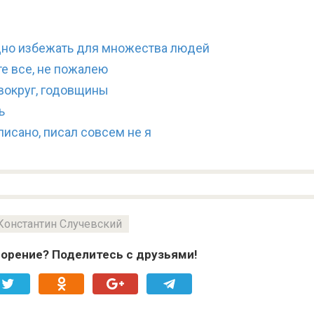
дно избежать для множества людей
е все, не пожалею
вокруг, годовщины
ь
писано, писал совсем не я
Константин Случевский
орение? Поделитесь с друзьями!