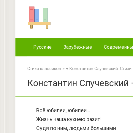
Перейти
к
контенту
Русские
Зарубежные
Современн
Стихи классиков
>
♥ Константин Случевский: Стихи
Константин Случевский 
Всё юбилеи, юбилеи…
Жизнь наша кухнею разит!
Судя по ним, людьми большими