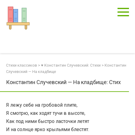
Перейти
к
контенту
Стихи классиков
>
♥ Константин Случевский: Стихи
>
Константин
Случевский — На кладбище
Константин Случевский — На кладбище: Стих
Я лежу себе на гробовой плите,
Я смотрю, как ходят тучи в высоте,
Как под ними быстро ласточки летят
И на солнце ярко крыльями блестят.