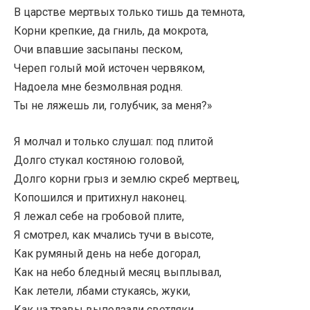
В царстве мертвых только тишь да темнота,
Корни крепкие, да гниль, да мокрота,
Очи впавшие засыпаны песком,
Череп голый мой источен червяком,
Надоела мне безмолвная родня.
Ты не ляжешь ли, голубчик, за меня?»
Я молчал и только слушал: под плитой
Долго стукал костяною головой,
Долго корни грыз и землю скреб мертвец,
Копошился и притихнул наконец.
Я лежал себе на гробовой плите,
Я смотрел, как мчались тучи в высоте,
Как румяный день на небе догорал,
Как на небо бледный месяц выплывал,
Как летели, лбами стукаясь, жуки,
Как на травы выползали светляки…