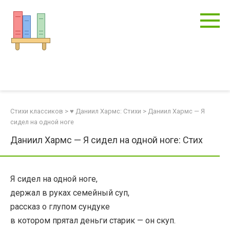
Перейти
к
контенту
Стихи классиков
>
♥ Даниил Хармс: Стихи
>
Даниил Хармс — Я
сидел на одной ноге
Даниил Хармс — Я сидел на одной ноге: Стих
Я сидел на одной ноге,
держал в руках семейный суп,
рассказ о глупом сундуке
в котором прятал деньги старик — он скуп.