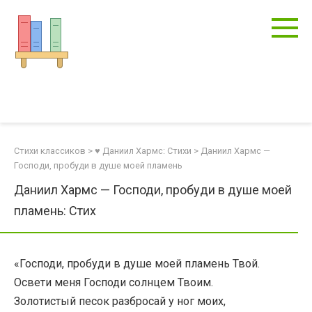
Перейти
к
контенту
Стихи классиков
>
♥ Даниил Хармс: Стихи
>
Даниил Хармс —
Господи, пробуди в душе моей пламень
Даниил Хармс — Господи, пробуди в душе моей
пламень: Стих
«Господи, пробуди в душе моей пламень Твой.
Освети меня Господи солнцем Твоим.
Золотистый песок разбросай у ног моих,