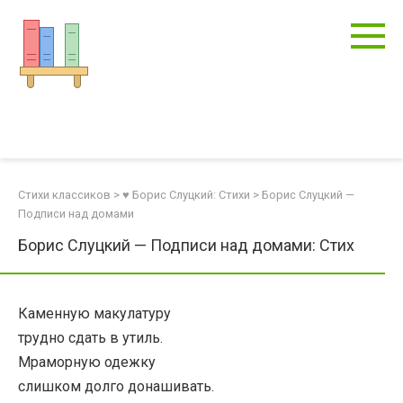
Перейти
к
контенту
Стихи классиков
>
♥ Борис Слуцкий: Стихи
>
Борис Слуцкий —
Подписи над домами
Борис Слуцкий — Подписи над домами: Стих
Каменную макулатуру
трудно сдать в утиль.
Мраморную одежку
слишком долго донашивать.