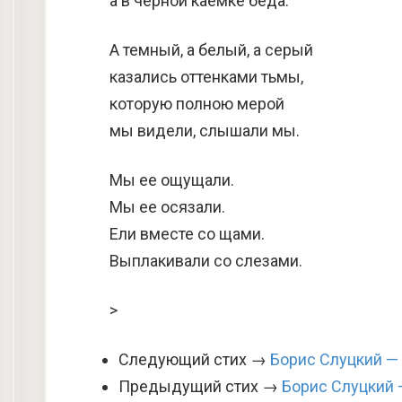
а в черной каемке беда.
А темный, а белый, а серый
казались оттенками тьмы,
которую полною мерой
мы видели, слышали мы.
Мы ее ощущали.
Мы ее осязали.
Ели вместе со щами.
Выплакивали со слезами.
>
Следующий стих →
Борис Слуцкий —
Предыдущий стих →
Борис Слуцкий 