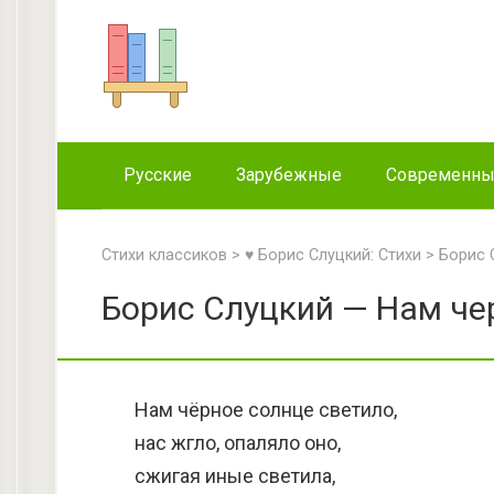
Перейти
к
контенту
Русские
Зарубежные
Современн
Стихи классиков
>
♥ Борис Слуцкий: Стихи
>
Борис 
Борис Слуцкий — Нам чер
Нам чёрное солнце светило,
нас жгло, опаляло оно,
сжигая иные светила,