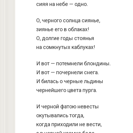
сияя на небе — одно.
О, черного солнца сиянье,
зиянье его в облаках!
О, долгие годы стоянья
на сомкнутых каблуках!
И вот — потемнели блондины.
И вот — почернели снега.
И билась о черные льдины
чернейшего цвета пурга.
И черной фатою невесты
окутывались тогда,
когда приходили не вести,