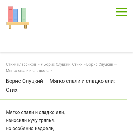
Перейти
к
контенту
Стихи классиков
>
♥ Борис Слуцкий: Стихи
>
Борис Слуцкий —
Мягко спали и сладко ели
Борис Слуцкий — Мягко спали и сладко ели:
Стих
Мягко спали и сладко ели,
износили кучу тряпья,
но особенно надоели,