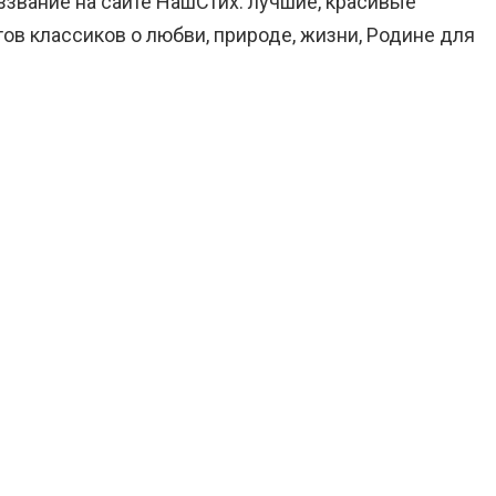
оззвание на сайте НашСтих: лучшие, красивые
ов классиков о любви, природе, жизни, Родине для