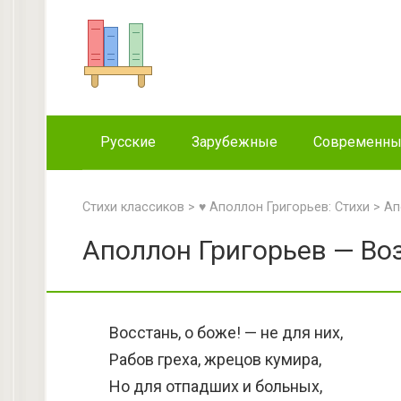
Перейти
к
контенту
Русские
Зарубежные
Современн
Стихи классиков
>
♥ Аполлон Григорьев: Стихи
>
Ап
Аполлон Григорьев — Воз
Восстань, о боже! — не для них,
Рабов греха, жрецов кумира,
Но для отпадших и больных,