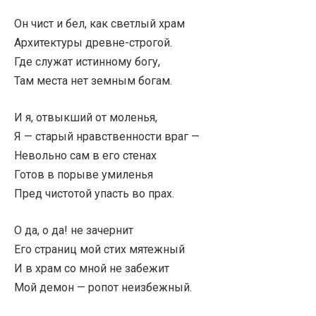
Он чист и бел, как светлый храм
Архитектуры древне-строгой.
Где служат истинному богу,
Там места нет земным богам.
И я, отвыкший от моленья,
Я — старый нравственности враг —
Невольно сам в его стенах
Готов в порыве умиленья
Пред чистотой упасть во прах.
О да, о да! не зачернит
Его страниц мой стих мятежный
И в храм со мной не забежит
Мой демон — ропот неизбежный.