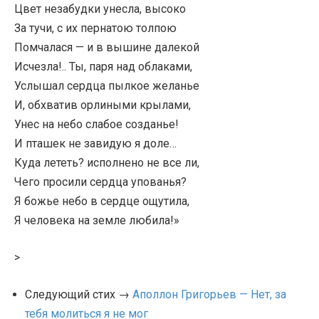
Цвет незабудки унесла, высоко
За тучи, с их пернатою толпою
Помчалася — и в вышине далекой
Исчезла!.. Ты, паря над облаками,
Услышал сердца пылкое желанье
И, обхватив орлиными крылами,
Унес на небо слабое созданье!
И пташек не завидую я доле…
Куда лететь? исполнено не все ли,
Чего просили сердца упованья?
Я божье небо в сердце ощутила,
Я человека на земле любила!»
>
Следующий стих →
Аполлон Григорьев — Нет, за
тебя молиться я не мог