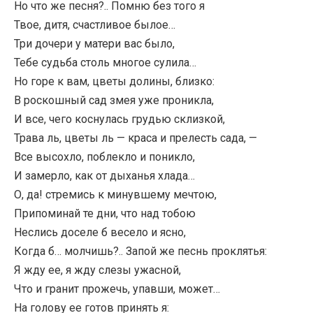
Но что же песня?.. Помню без того я
Твое, дитя, счастливое былое…
Три дочери у матери вас было,
Тебе судьба столь многое сулила…
Но горе к вам, цветы долины, близко:
В роскошный сад змея уже проникла,
И все, чего коснулась грудью склизкой,
Трава ль, цветы ль — краса и прелесть сада, —
Все высохло, поблекло и поникло,
И замерло, как от дыханья хлада…
О, да! стремись к минувшему мечтою,
Припоминай те дни, что над тобою
Неслись доселе б весело и ясно,
Когда б… молчишь?.. Запой же песнь проклятья:
Я жду ее, я жду слезы ужасной,
Что и гранит прожечь, упавши, может…
На голову ее готов принять я: