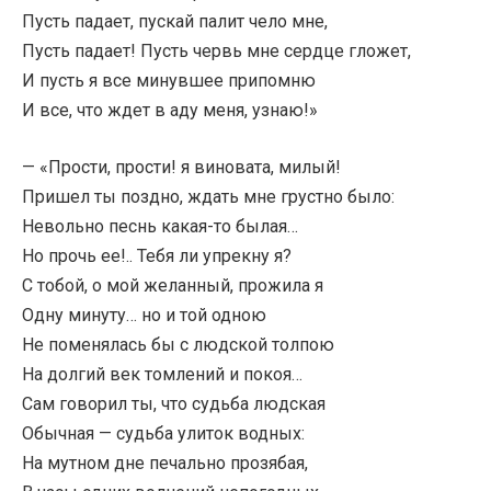
Пусть падает, пускай палит чело мне,
Пусть падает! Пусть червь мне сердце гложет,
И пусть я все минувшее припомню
И все, что ждет в аду меня, узнаю!»
— «Прости, прости! я виновата, милый!
Пришел ты поздно, ждать мне грустно было:
Невольно песнь какая-то былая…
Но прочь ее!.. Тебя ли упрекну я?
С тобой, о мой желанный, прожила я
Одну минуту… но и той одною
Не поменялась бы с людской толпою
На долгий век томлений и покоя…
Сам говорил ты, что судьба людская
Обычная — судьба улиток водных:
На мутном дне печально прозябая,