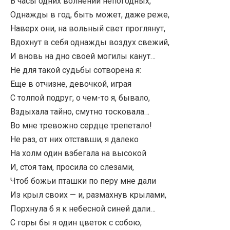
В часы одних волнений непогодных,
Однажды в год, быть может, даже реже,
Наверх они, на вольный свет проглянут,
Вдохнут в себя однажды воздух свежий,
И вновь на дно своей могилы канут…
Не для такой судьбы сотворена я:
Еще в отчизне, девочкой, играя
С толпой подруг, о чем-то я, бывало,
Вздыхала тайно, смутно тосковала…
Во мне тревожно сердце трепетало!
Не раз, от них отставши, я далеко
На холм один взбегала на высокой
И, стоя там, просила со слезами,
Чтоб божьи пташки по перу мне дали
Из крыл своих — и, размахнув крылами,
Порхнула б я к небесной синей дали…
С горы бы я один цветок с собою,