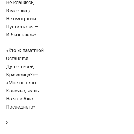
Не кланяясь,
В мое лицо
Не смотрючи,
Пустил коня —
И был таков».
«Кто ж памятней
Останется
Душе твоей,
Красавица?»—
«Мне первого,
Конечно, жаль;
Но я люблю
Последнего».
>