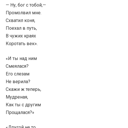
— Ну, бог с тобой,—
Промолвил мне.
Схватил коня,
Поехал в путь,
В чужих краях
Коротать век».
«И ты над ним
Смеялася?
Его слезам
Не верила?
Скажи ж теперь,
Мудреная,
Как ты с другим
Прощалася?»
«Другой не то…