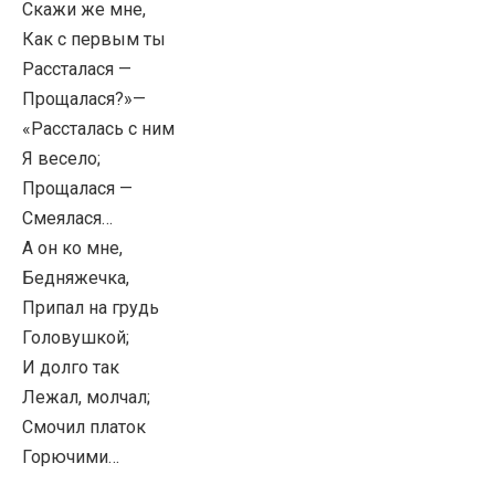
Скажи же мне,
Как с первым ты
Рассталася —
Прощалася?»—
«Рассталась с ним
Я весело;
Прощалася —
Смеялася…
А он ко мне,
Бедняжечка,
Припал на грудь
Головушкой;
И долго так
Лежал, молчал;
Смочил платок
Горючими…