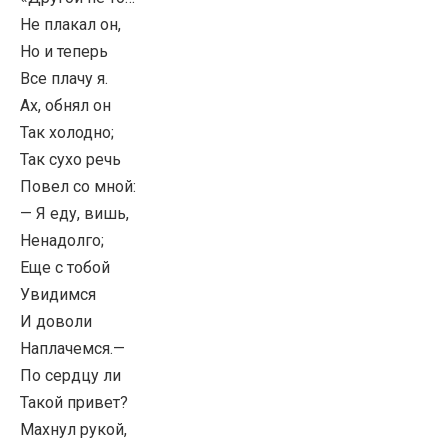
Не плакал он,
Но и теперь
Все плачу я.
Ах, обнял он
Так холодно;
Так сухо речь
Повел со мной:
— Я еду, вишь,
Ненадолго;
Еще с тобой
Увидимся
И доволи
Наплачемся.—
По сердцу ли
Такой привет?
Махнул рукой,