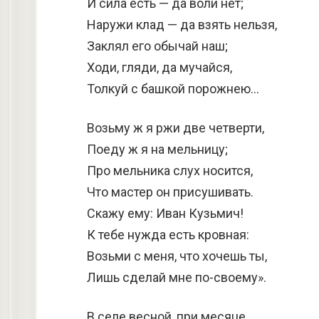
И сила есть — да воли нет;
Наружи клад — да взять нельзя,
Заклял его обычай наш;
Ходи, гляди, да мучайся,
Толкуй с башкой порожнею…
Возьму ж я ржи две четверти,
Поеду ж я на мельницу;
Про мельника слух носится,
Что мастер он присушивать.
Скажу ему: Иван Кузьмич!
К тебе нужда есть кровная:
Возьми с меня, что хочешь ты,
Лишь сделай мне по-своему».
В селе весной, при месяце,