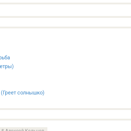
рьба
ветры)
 (Греет солнышко)
Алексей Кольцов