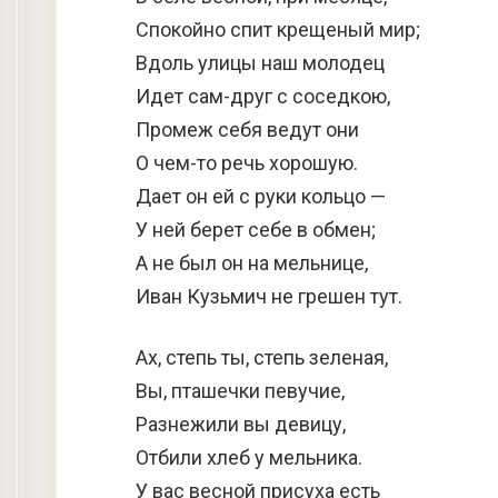
Спокойно спит крещеный мир;
Вдоль улицы наш молодец
Идет сам-друг с соседкою,
Промеж себя ведут они
О чем-то речь хорошую.
Дает он ей с руки кольцо —
У ней берет себе в обмен;
А не был он на мельнице,
Иван Кузьмич не грешен тут.
Ах, степь ты, степь зеленая,
Вы, пташечки певучие,
Разнежили вы девицу,
Отбили хлеб у мельника.
У вас весной присуха есть