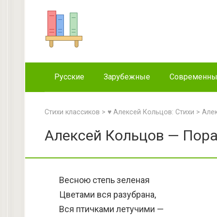
Перейти
к
контенту
Русские
Зарубежные
Современн
Стихи классиков
>
♥ Алексей Кольцов: Стихи
>
Але
Алексей Кольцов — Пора
Весною степь зеленая
Цветами вся разубрана,
Вся птичками летучими —