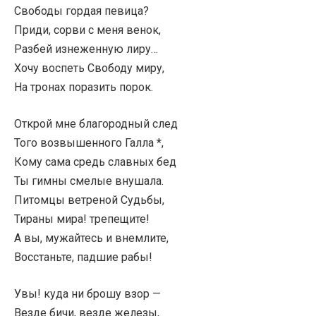
Свободы гордая певица?
Приди, сорви с меня венок,
Разбей изнеженную лиру…
Хочу воспеть Свободу миру,
На тронах поразить порок.
Открой мне благородный след
Того возвышенного Галла *,
Кому сама средь славных бед
Ты гимны смелые внушала.
Питомцы ветреной Судьбы,
Тираны мира! трепещите!
А вы, мужайтесь и внемлите,
Восстаньте, падшие рабы!
Увы! куда ни брошу взор —
Везде бичи, везде железы,