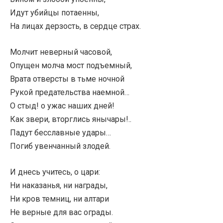
Идут убийцы потаенны,
На лицах дерзость, в сердце страх.
Молчит неверный часовой,
Опущен молча мост подъемный,
Врата отверсты в тьме ночной
Рукой предательства наемной…
О стыд! о ужас наших дней!
Как звери, вторглись янычары!..
Падут бесславные удары…
Погиб увенчанный злодей.
И днесь учитесь, о цари:
Ни наказанья, ни награды,
Ни кров темниц, ни алтари
Не верные для вас ограды.