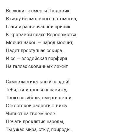
Восходит к смерти Людовик
В виду безмолвного потомства,
Главой развенчанной приник
К кровавой плахе Вероломства.
Молчит Закон — народ молчит,
Падет преступная секира…
И се — злодейская порфира
На галлах скованных лежит.
Самовластительный злодей!
Тебя, твой трон я ненавижу,
Твою погибель, смерть детей
С жестокой радостию вижу.
Читают на твоем челе
Печать проклятия народы,
Ты ужас мира, стыд природы,