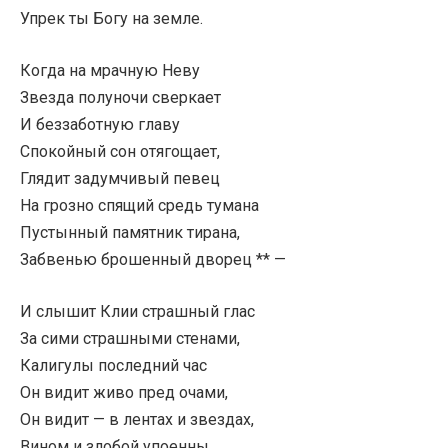
Упрек ты Богу на земле.
Когда на мрачную Неву
Звезда полуночи сверкает
И беззаботную главу
Спокойный сон отягощает,
Глядит задумчивый певец
На грозно спящий средь тумана
Пустынный памятник тирана,
Забвенью брошенный дворец ** —
И слышит Клии страшный глас
За сими страшными стенами,
Калигулы последний час
Он видит живо пред очами,
Он видит — в лентах и звездах,
Вином и злобой упоенны,