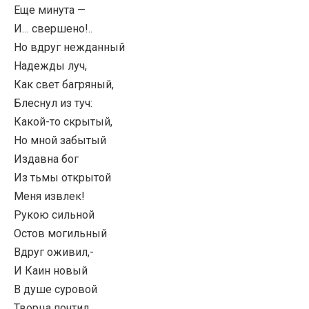
Еще минута —
И… свершено!..
Но вдруг нежданный
Надежды луч,
Как свет багряный,
Блеснул из туч:
Какой-то скрытый,
Но мной забытый
Издавна бог
Из тьмы открытой
Меня извлек!
Рукою сильной
Остов могильный
Вдруг оживил,-
И Каин новый
В душе суровой
Творца почтил.