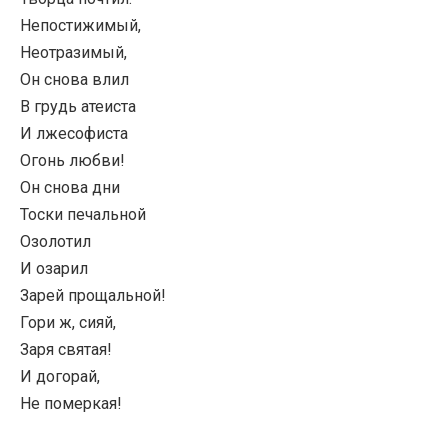
Непостижимый,
Неотразимый,
Он снова влил
В грудь атеиста
И лжесофиста
Огонь любви!
Он снова дни
Тоски печальной
Озолотил
И озарил
Зарей прощальной!
Гори ж, сияй,
Заря святая!
И догорай,
Не померкая!