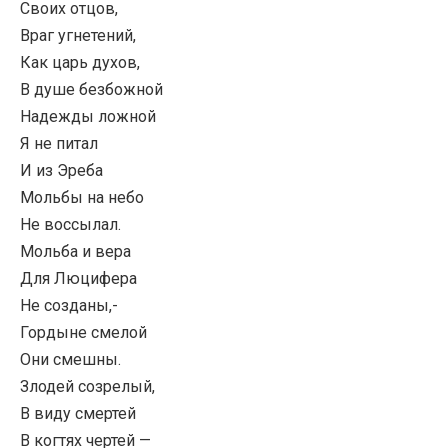
Своих отцов,
Враг угнетений,
Как царь духов,
В душе безбожной
Надежды ложной
Я не питал
И из Эреба
Мольбы на небо
Не воссылал.
Мольба и вера
Для Люцифера
Не созданы,-
Гордыне смелой
Они смешны.
Злодей созрелый,
В виду смертей
В когтях чертей —