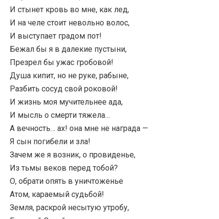
И стынет кровь во мне, как лед,
И на челе стоит невольно волос,
И выступает градом пот!
Бежал бы я в далекие пустыни,
Презрел бы ужас гробовой!
Душа кипит, но не руке, рабыне,
Разбить сосуд свой роковой!
И жизнь моя мучительнее ада,
И мысль о смерти тяжела…
А вечность… ах! она мне не награда —
Я сын погибели и зла!
Зачем же я возник, о провиденье,
Из тьмы веков перед тобой?
О, обрати опять в уничтоженье
Атом, караемый судьбой!
Земля, раскрой несытую утробу,