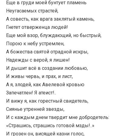
Еще в груди моей бунтует пламень
Неугасаемых страстей,
А совесть, как врага заклятый камень,
Гнетет отверженца людей!
Еще мой взор, блуждающий, но быстрый,
Порою к небу устремлен,
А божества святой отрадной искры,
Надежды с верой, я лишен!
И дышит всё в создании любовью,
И живы червь, и прах, и лист,
А я, злодей, как Авелевой кровью
Запечатлен! Я атеист!..
И вижу я, как горестный свидетель,
Сиянье утренней звезды,
И с каждым днем твердит мне добродетель:
«Страшись, страшись готовой мзды!..»
И грозен он, висящей казни голос,