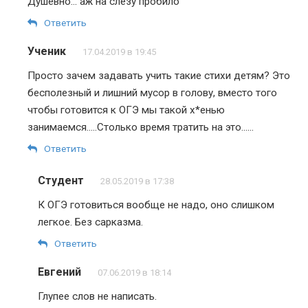
Душевно… аж на слезу пробило
Ответить
Ученик
17.04.2019 в 19:45
Просто зачем задавать учить такие стихи детям? Это
бесполезный и лишний мусор в голову, вместо того
чтобы готовится к ОГЭ мы такой х*енью
занимаемся…..Столько время тратить на это……
Ответить
Студент
28.05.2019 в 17:38
К ОГЭ готовиться вообще не надо, оно слишком
легкое. Без сарказма.
Ответить
Евгений
07.06.2019 в 18:14
Глупее слов не написать.