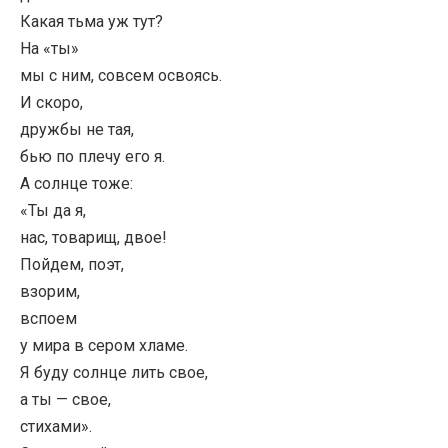
Какая тьма уж тут?
На «ты»
мы с ним, совсем освоясь.
И скоро,
дружбы не тая,
бью по плечу его я.
А солнце тоже:
«Ты да я,
нас, товарищ, двое!
Пойдем, поэт,
взорим,
вспоем
у мира в сером хламе.
Я буду солнце лить свое,
а ты — свое,
стихами».