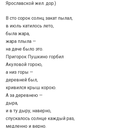
Ярославской жел. дор.)
В сто сорок солнц закат пылал,
в июль катилось лето,
была жара,
жара плыла —
на даче было это.
Пригорок Пушкино горбил
Акуловой горою,
а низ горы —
деревней был,
кривился крыш корою.
А за деревнею —
дыра,
и в ту дыру, наверно,
спускалось солнце каждый раз,
медленно и верно.