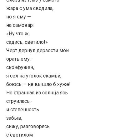
жара с ума сводила,
но я ему —
на самовар:
«Ну что ж,
садись, светило!»
Черт дернул дерзости мои
орать ему,-
сконфужен,
я сел на уголок скамьи,
боюсь — не вышло б хуже!
Но странная из солнца ясь
струилась,-
и степенность
забыв,
сижу, разговорясь
с светилом