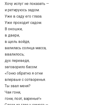
Хочу испуг не показать —
и ретируюсь задом.
Уже в саду его глаза.
Уже проходит садом.
В окошки,
в двери,
в щель войдя,
валилась солнца масса,
ввалилось;
дух переведя,
заговорило басом:
«Гоню обратно я огни
впервые с сотворенья.
Ты звал меня?
Чаи гони,
гони, поэт, варенье!»
Слеза из глаз у самого —