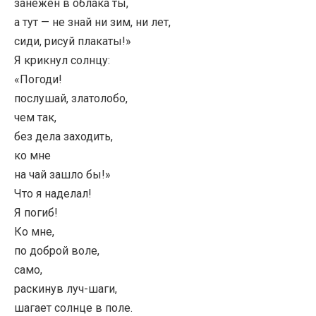
занежен в облака ты,
а тут — не знай ни зим, ни лет,
сиди, рисуй плакаты!»
Я крикнул солнцу:
«Погоди!
послушай, златолобо,
чем так,
без дела заходить,
ко мне
на чай зашло бы!»
Что я наделал!
Я погиб!
Ко мне,
по доброй воле,
само,
раскинув луч-шаги,
шагает солнце в поле.