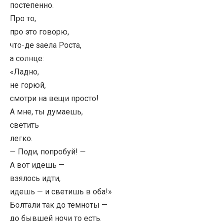
постепенно.
Про то,
про это говорю,
что-де заела Роста,
а солнце:
«Ладно,
не горюй,
смотри на вещи просто!
А мне, ты думаешь,
светить
легко.
— Поди, попробуй! —
А вот идешь —
взялось идти,
идешь — и светишь в оба!»
Болтали так до темноты —
до бывшей ночи то есть.