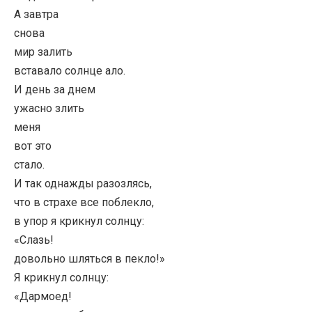
А завтра
снова
мир залить
вставало солнце ало.
И день за днем
ужасно злить
меня
вот это
стало.
И так однажды разозлясь,
что в страхе все поблекло,
в упор я крикнул солнцу:
«Слазь!
довольно шляться в пекло!»
Я крикнул солнцу:
«Дармоед!