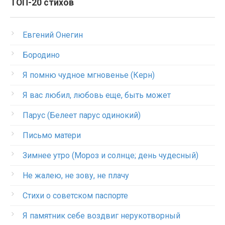
ТОП-20 стихов
Евгений Онегин
Бородино
Я помню чудное мгновенье (Керн)
Я вас любил, любовь еще, быть может
Парус (Белеет парус одинокий)
Письмо матери
Зимнее утро (Мороз и солнце; день чудесный)
Не жалею, не зову, не плачу
Стихи о советском паспорте
Я памятник себе воздвиг нерукотворный