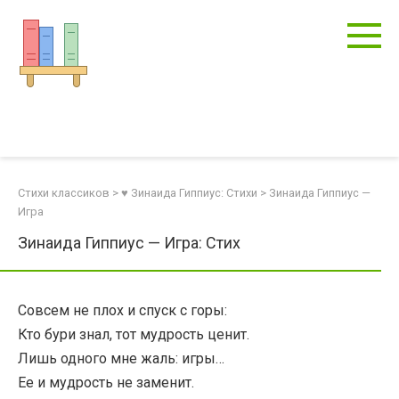
Перейти
к
контенту
Стихи классиков
>
♥ Зинаида Гиппиус: Стихи
>
Зинаида Гиппиус —
Игра
Зинаида Гиппиус — Игра: Стих
Совсем не плох и спуск с горы:
Кто бури знал, тот мудрость ценит.
Лишь одного мне жаль: игры…
Ее и мудрость не заменит.