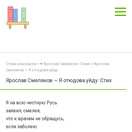
Перейти
к
контенту
Стихи классиков
>
♥ Ярослав Смеляков: Стихи
>
Ярослав
Смеляков — Я отюдова уйду
Ярослав Смеляков — Я отюдова уйду: Стих
Я на всю честную Русь
заявил, смелея,
что к врачам не обращусь,
если заболею.