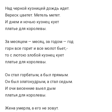
Над черной кузницей дождь идет.
Вереск цветет. Метель метет.
И днем и ночью кузнец кует
платье для королевы.
За месяцем — месяц, за годом — год
горн все горит и все молот бьет,-
то с лютою злобой кузнец кует
платье для королевы.
Он стал горбатым, а был прямым.
Он был златокудрым, а стал седым.
И очи весенние выел дым
платья для королевы.
Жена умерла, а его не зовут.