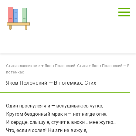
Перейти
к
контенту
Стихи классиков
>
♥ Яков Полонский: Стихи
>
Яков Полонский — В
потемках
Яков Полонский — В потемках: Стих
Один проснулся я и — вслушиваюсь чутко,
Кругом бездонный мрак и — нет нигде огня.
И сердце, слышу я, стучит в виски… мне жутко…
Что, если я ослеп! Ни зги не вижу я,