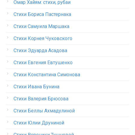
Омар Хайям: стихи, рубаи
Стихи Бориса Пастернака
Стихи Самуила Маршака
Стихи Корнея Чуковского
Стихи Эдуарда Асадова
Стихи Евгения Евтушенко
Стихи Константина Симонова
Стихи Ивана Бунина
Стихи Валерия Брюсова
Стихи Беллы Ахмадулиной
Стихи Юлии Друниной
Стихи Вероники Тушновой