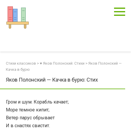
Перейти
к
контенту
Стихи классиков
>
♥ Яков Полонский: Стихи
>
Яков Полонский —
Качка в бурю
Яков Полонский — Качка в бурю: Стих
Гром и шум. Корабль качает;
Море темное кипит;
Ветер парус обрывает
И в снастях свистит.