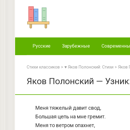
Перейти
к
контенту
Русские
Зарубежные
Современн
Стихи классиков
>
♥ Яков Полонский: Стихи
>
Яков 
Яков Полонский — Узник
Меня тяжелый давит свод,
Большая цепь на мне гремит.
Меня то ветром опахнет,